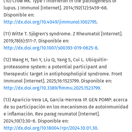
(10) Crow MK. Type I interferon in the pathogenesis of
lupus. J Immunol [Internet]. 2014;192(12):5459–68.
Disponible en:
http://dx.doi.org/10.4049/jimmunol.1002795
.
(11) Witte T. Sjögren’s syndrome. Z Rheumatol [Internet].
2019;78(6):511–7. Disponible en:
http://dx.doi.org/10.1007/s00393-019-0625-8
.
(12) Wang H, Tan Y, Liu Q, Yang S, Cui L. Ubiquitin-
proteasome system: a potential participant and
therapeutic target in antiphospholipid syndrome. Front
Immunol [Internet]. 2025;16:1523799. Disponible en:
http://dx.doi.org/10.3389/fimmu.2025.1523799
.
(13) Aparicio-Vera LA, García-Herrera IP. GEN POMP: acerca
de su participación en los mecanismos de autoinmunidad
e inflamación. Rev parag reumatol [Internet].
2024;10(1):30–6. Disponible en:
http://dx.doi.org/10.18004/rpr/2024.10.01.30
.