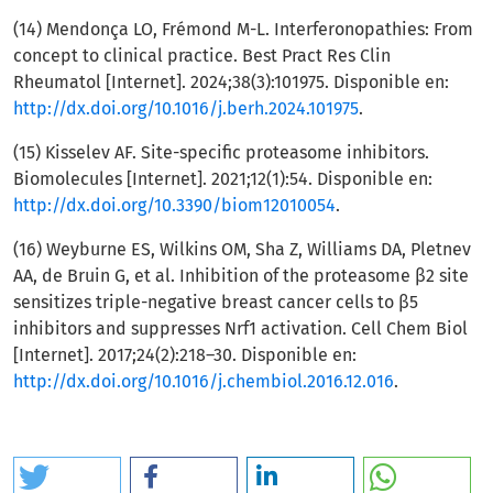
(14) Mendonça LO, Frémond M-L. Interferonopathies: From
concept to clinical practice. Best Pract Res Clin
Rheumatol [Internet]. 2024;38(3):101975. Disponible en:
http://dx.doi.org/10.1016/j.berh.2024.101975
.
(15) Kisselev AF. Site-specific proteasome inhibitors.
Biomolecules [Internet]. 2021;12(1):54. Disponible en:
http://dx.doi.org/10.3390/biom12010054
.
(16) Weyburne ES, Wilkins OM, Sha Z, Williams DA, Pletnev
AA, de Bruin G, et al. Inhibition of the proteasome β2 site
sensitizes triple-negative breast cancer cells to β5
inhibitors and suppresses Nrf1 activation. Cell Chem Biol
[Internet]. 2017;24(2):218–30. Disponible en:
http://dx.doi.org/10.1016/j.chembiol.2016.12.016
.