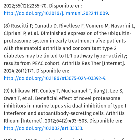
2022;55(12):2255–70. Disponible en:
http://dx.doi.org/10.1016/j.immuni.2022.11.009
.
(8) Ruscitti P, Currado D, Rivellese F, Vomero M, Navarini L,
Cipriani P, et al. Diminished expression of the ubiquitin-
proteasome system in early treatment-naïve patients
with rheumatoid arthritis and concomitant type 2
diabetes may be linked to IL-1 pathway hyper-activity;
results from PEAC cohort. Arthritis Res Ther [Internet].
2024;26(1):171. Disponible en:
http://dx.doi.org/10.1186/s13075-024-03392-9
.
(9) Ichikawa HT, Conley T, Muchamuel T, Jiang J, Lee S,
Owen T, et al. Beneficial effect of novel proteasome
inhibitors in murine lupus via dual inhibition of type I
interferon and autoantibody-secreting cells. Arthritis
Rheum [Internet]. 2012;64(2):493–503. Disponible en:
http://dx.doi.org/10.1002/art.33333
.