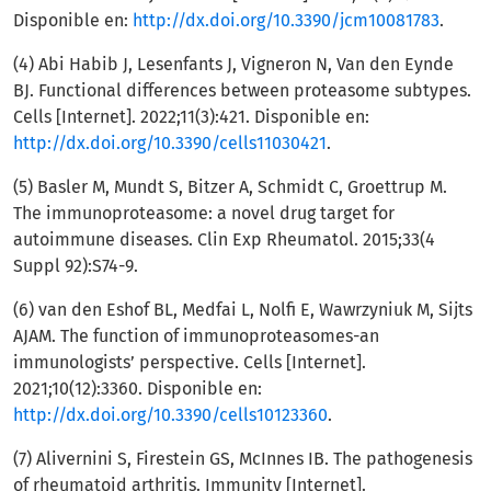
Disponible en:
http://dx.doi.org/10.3390/jcm10081783
.
(4) Abi Habib J, Lesenfants J, Vigneron N, Van den Eynde
BJ. Functional differences between proteasome subtypes.
Cells [Internet]. 2022;11(3):421. Disponible en:
http://dx.doi.org/10.3390/cells11030421
.
(5) Basler M, Mundt S, Bitzer A, Schmidt C, Groettrup M.
The immunoproteasome: a novel drug target for
autoimmune diseases. Clin Exp Rheumatol. 2015;33(4
Suppl 92):S74-9.
(6) van den Eshof BL, Medfai L, Nolfi E, Wawrzyniuk M, Sijts
AJAM. The function of immunoproteasomes-an
immunologists’ perspective. Cells [Internet].
2021;10(12):3360. Disponible en:
http://dx.doi.org/10.3390/cells10123360
.
(7) Alivernini S, Firestein GS, McInnes IB. The pathogenesis
of rheumatoid arthritis. Immunity [Internet].