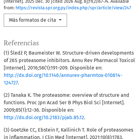
[Internet]. 2025 Dec. 30 [cited 2026 Aug. 8];11(2):67-74. Available
from:
https://revista.spr.org.py/index.php/spr/article/view/247
Más formatos de cita
Referencias
(1) Śledź P, Baumeister W. Structure-driven developments
of 26S proteasome inhibitors. Annu Rev Pharmacol Toxicol
[Internet]. 2016;56(1):191–209. Disponible en:
http://dx.doi.org/10.1146/annurev-pharmtox-010814-
124727
.
(2) Tanaka K. The proteasome: overview of structure and
functions. Proc Jpn Acad Ser B Phys Biol Sci [Internet].
2009;85(1):12–36. Disponible en:
http://dx.doi.org/10.2183/pjab.85.12
.
(3) Goetzke CC, Ebstein F, Kallinich T. Role of proteasomes
in inflammation. J Clin Med [Internet]. 2021;10(8):1783.