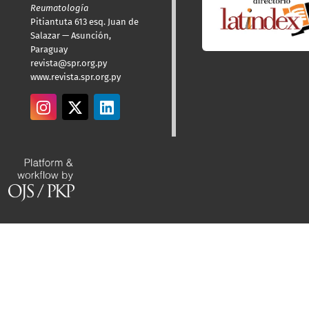
Reumatología
Pitiantuta 613 esq. Juan de
Salazar — Asunción,
Paraguay
revista@spr.org.py
www.revista.spr.org.py