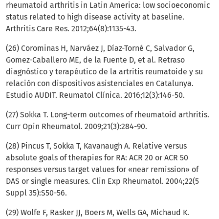
rheumatoid arthritis in Latin America: low socioeconomic
status related to high disease activity at baseline.
Arthritis Care Res. 2012;64(8):1135-43.
(26) Corominas H, Narváez J, Díaz-Torné C, Salvador G,
Gomez-Caballero ME, de la Fuente D, et al. Retraso
diagnóstico y terapéutico de la artritis reumatoide y su
relación con dispositivos asistenciales en Catalunya.
Estudio AUDIT. Reumatol Clínica. 2016;12(3):146-50.
(27) Sokka T. Long-term outcomes of rheumatoid arthritis.
Curr Opin Rheumatol. 2009;21(3):284-90.
(28) Pincus T, Sokka T, Kavanaugh A. Relative versus
absolute goals of therapies for RA: ACR 20 or ACR 50
responses versus target values for «near remission» of
DAS or single measures. Clin Exp Rheumatol. 2004;22(5
Suppl 35):S50-56.
(29) Wolfe F, Rasker JJ, Boers M, Wells GA, Michaud K.