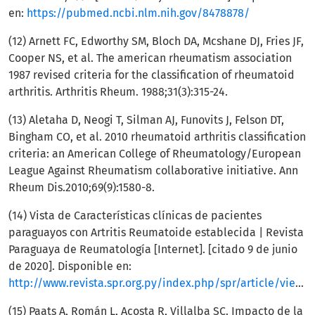
en:
https://pubmed.ncbi.nlm.nih.gov/8478878/
(12) Arnett FC, Edworthy SM, Bloch DA, Mcshane DJ, Fries JF,
Cooper NS, et al. The american rheumatism association
1987 revised criteria for the classification of rheumatoid
arthritis. Arthritis Rheum. 1988;31(3):315-24.
(13) Aletaha D, Neogi T, Silman AJ, Funovits J, Felson DT,
Bingham CO, et al. 2010 rheumatoid arthritis classification
criteria: an American College of Rheumatology/European
League Against Rheumatism collaborative initiative. Ann
Rheum Dis.2010;69(9):1580-8.
(14) Vista de Características clínicas de pacientes
paraguayos con Artritis Reumatoide establecida | Revista
Paraguaya de Reumatología [Internet]. [citado 9 de junio
de 2020]. Disponible en:
http://www.revista.spr.org.py/index.php/spr/article/view/21/135
(15) Paats A, Román L, Acosta R, Villalba SC. Impacto de la