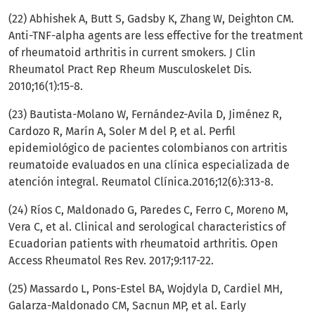
(22) Abhishek A, Butt S, Gadsby K, Zhang W, Deighton CM.
Anti-TNF-alpha agents are less effective for the treatment
of rheumatoid arthritis in current smokers. J Clin
Rheumatol Pract Rep Rheum Musculoskelet Dis.
2010;16(1):15-8.
(23) Bautista-Molano W, Fernández-Avila D, Jiménez R,
Cardozo R, Marín A, Soler M del P, et al. Perfil
epidemiológico de pacientes colombianos con artritis
reumatoide evaluados en una clínica especializada de
atención integral. Reumatol Clínica.2016;12(6):313-8.
(24) Ríos C, Maldonado G, Paredes C, Ferro C, Moreno M,
Vera C, et al. Clinical and serological characteristics of
Ecuadorian patients with rheumatoid arthritis. Open
Access Rheumatol Res Rev. 2017;9:117-22.
(25) Massardo L, Pons-Estel BA, Wojdyla D, Cardiel MH,
Galarza-Maldonado CM, Sacnun MP, et al. Early