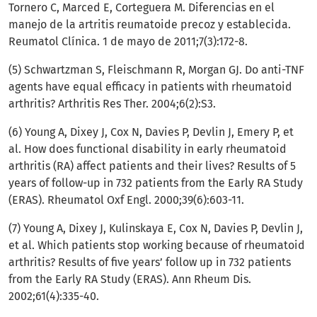
Tornero C, Marced E, Corteguera M. Diferencias en el
manejo de la artritis reumatoide precoz y establecida.
Reumatol Clínica. 1 de mayo de 2011;7(3):172-8.
(5) Schwartzman S, Fleischmann R, Morgan GJ. Do anti-TNF
agents have equal efficacy in patients with rheumatoid
arthritis? Arthritis Res Ther. 2004;6(2):S3.
(6) Young A, Dixey J, Cox N, Davies P, Devlin J, Emery P, et
al. How does functional disability in early rheumatoid
arthritis (RA) affect patients and their lives? Results of 5
years of follow-up in 732 patients from the Early RA Study
(ERAS). Rheumatol Oxf Engl. 2000;39(6):603-11.
(7) Young A, Dixey J, Kulinskaya E, Cox N, Davies P, Devlin J,
et al. Which patients stop working because of rheumatoid
arthritis? Results of five years’ follow up in 732 patients
from the Early RA Study (ERAS). Ann Rheum Dis.
2002;61(4):335-40.