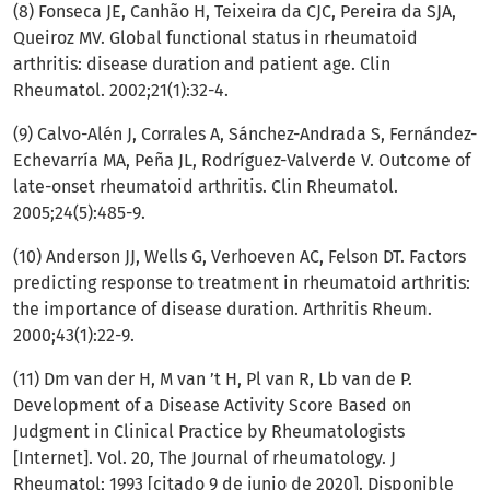
(8) Fonseca JE, Canhão H, Teixeira da CJC, Pereira da SJA,
Queiroz MV. Global functional status in rheumatoid
arthritis: disease duration and patient age. Clin
Rheumatol. 2002;21(1):32-4.
(9) Calvo-Alén J, Corrales A, Sánchez-Andrada S, Fernández-
Echevarría MA, Peña JL, Rodríguez-Valverde V. Outcome of
late-onset rheumatoid arthritis. Clin Rheumatol.
2005;24(5):485-9.
(10) Anderson JJ, Wells G, Verhoeven AC, Felson DT. Factors
predicting response to treatment in rheumatoid arthritis:
the importance of disease duration. Arthritis Rheum.
2000;43(1):22-9.
(11) Dm van der H, M van ’t H, Pl van R, Lb van de P.
Development of a Disease Activity Score Based on
Judgment in Clinical Practice by Rheumatologists
[Internet]. Vol. 20, The Journal of rheumatology. J
Rheumatol; 1993 [citado 9 de junio de 2020]. Disponible