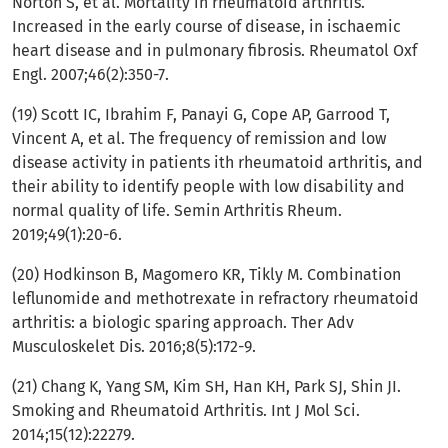
Norton S, et al. Mortality in rheumatoid arthritis.
Increased in the early course of disease, in ischaemic
heart disease and in pulmonary fibrosis. Rheumatol Oxf
Engl. 2007;46(2):350-7.
(19) Scott IC, Ibrahim F, Panayi G, Cope AP, Garrood T,
Vincent A, et al. The frequency of remission and low
disease activity in patients ith rheumatoid arthritis, and
their ability to identify people with low disability and
normal quality of life. Semin Arthritis Rheum.
2019;49(1):20-6.
(20) Hodkinson B, Magomero KR, Tikly M. Combination
leflunomide and methotrexate in refractory rheumatoid
arthritis: a biologic sparing approach. Ther Adv
Musculoskelet Dis. 2016;8(5):172-9.
(21) Chang K, Yang SM, Kim SH, Han KH, Park SJ, Shin JI.
Smoking and Rheumatoid Arthritis. Int J Mol Sci.
2014;15(12):22279.